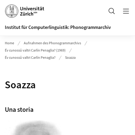
Header
Suche
Institut für Computerlinguistik: Phonogrammarchiv
Home
Aufnahmen des Phonogrammarchivs
Év cunossǘ valtri Carlín Penaglia? (1969)
Év cunossǘ valtri Carlín Penaglia?
Soazza
Soazza
Una storia